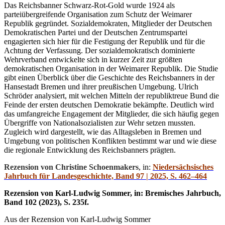
Das Reichsbanner Schwarz-Rot-Gold wurde 1924 als
parteiübergreifende Organisation zum Schutz der Weimarer
Republik gegründet. Sozialdemokraten, Mitglieder der Deutschen
Demokratischen Partei und der Deutschen Zentrumspartei
engagierten sich hier für die Festigung der Republik und für die
Achtung der Verfassung. Der sozialdemokratisch dominierte
Wehrverband entwickelte sich in kurzer Zeit zur größten
demokratischen Organisation in der Weimarer Republik. Die Studie
gibt einen Überblick über die Geschichte des Reichsbanners in der
Hansestadt Bremen und ihrer preußischen Umgebung. Ulrich
Schröder analysiert, mit welchen Mitteln der republiktreue Bund die
Feinde der ersten deutschen Demokratie bekämpfte. Deutlich wird
das umfangreiche Engagement der Mitglieder, die sich häufig gegen
Übergriffe von Nationalsozialisten zur Wehr setzen mussten.
Zugleich wird dargestellt, wie das Alltagsleben in Bremen und
Umgebung von politischen Konflikten bestimmt war und wie diese
die regionale Entwicklung des Reichsbanners prägten.
Rezension von Christine Schoenmakers
, in:
Niedersächsisches
Jahrbuch für Landesgeschichte, Band 97 | 2025, S. 462–464
Rezension von Karl-Ludwig Sommer, in: Bremisches Jahrbuch,
Band 102 (2023), S. 235f.
Aus der Rezension von Karl-Ludwig Sommer