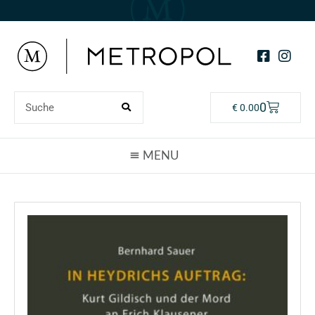
0
€
0.00