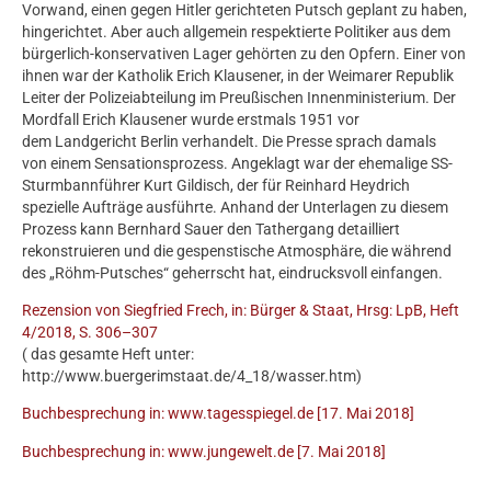
Vorwand, einen gegen Hitler gerichteten Putsch geplant zu haben,
hingerichtet. Aber auch allgemein respektierte Politiker aus dem
bürgerlich-konservativen Lager gehörten zu den Opfern. Einer von
ihnen war der Katholik Erich Klausener, in der Weimarer Republik
Leiter der Polizeiabteilung im Preußischen Innenministerium. Der
Mordfall Erich Klausener wurde erstmals 1951 vor
dem Landgericht Berlin verhandelt. Die Presse sprach damals
von einem Sensationsprozess. Angeklagt war der ehemalige SS-
Sturmbannführer Kurt Gildisch, der für Reinhard Heydrich
spezielle Aufträge ausführte. Anhand der Unterlagen zu diesem
Prozess kann Bernhard Sauer den Tathergang detailliert
rekonstruieren und die gespenstische Atmosphäre, die während
des „Röhm-Putsches“ geherrscht hat, eindrucksvoll einfangen.
Rezension von Siegfried Frech, in: Bürger & Staat, Hrsg: LpB, Heft
4/2018, S. 306–307
( das gesamte Heft unter:
http://www.buergerimstaat.de/4_18/wasser.htm)
Buchbesprechung in: www.tagesspiegel.de [17. Mai 2018]
Buchbesprechung in: www.jungewelt.de [7. Mai 2018]