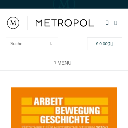
0
€
0.00