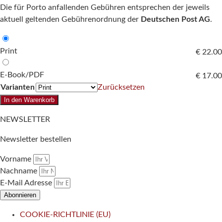
Die für Porto anfallenden Gebühren entsprechen der jeweils
aktuell geltenden Gebührenordnung der
Deutschen Post AG
.
Print
€
22.00
E-Book/PDF
€
17.00
Varianten
Zurücksetzen
Antisemitismus
In den Warenkorb
vor
NEWSLETTER
dem
Holocaust.
Newsletter bestellen
Deutschland
und
Vorname
die
Nachname
Vereinigten
E-Mail Adresse
Staaten
Abonnieren
im
COOKIE-RICHTLINIE (EU)
Vergleich.