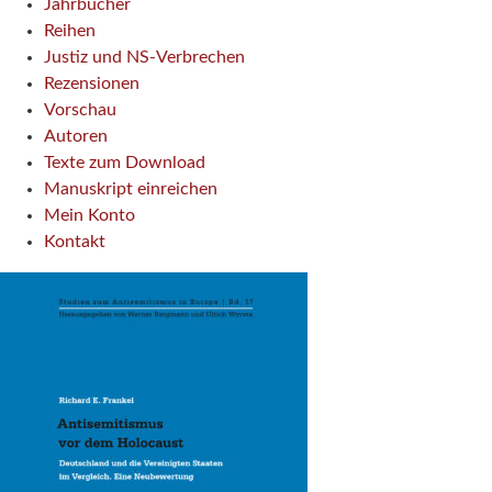
Jahrbücher
Reihen
Justiz und NS-Verbrechen
Rezensionen
Vorschau
Autoren
Texte zum Download
Manuskript einreichen
Mein Konto
Kontakt