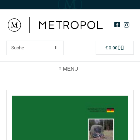
0
€
0.00