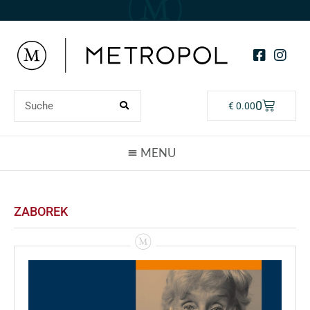
0
€
0.00
ZABOREK