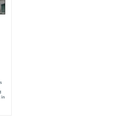
s
d
 in