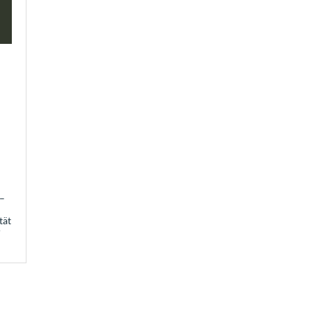
 –
tät
r