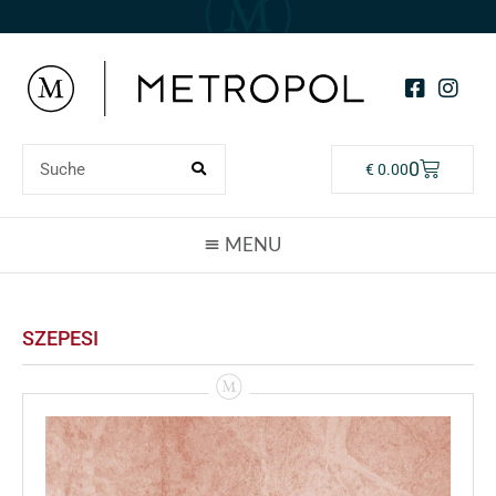
0
€
0.00
SZEPESI