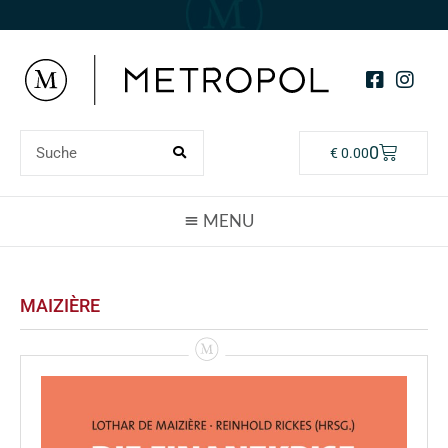
0
€
0.00
MAIZIÈRE