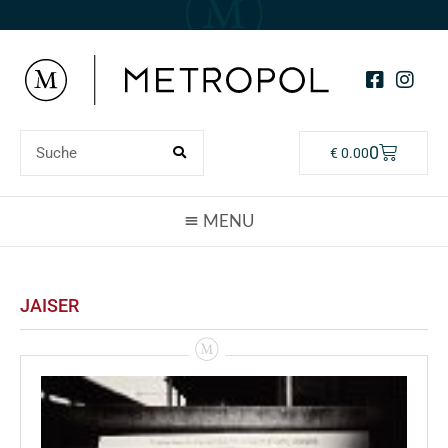
0
€
0.00
JAISER