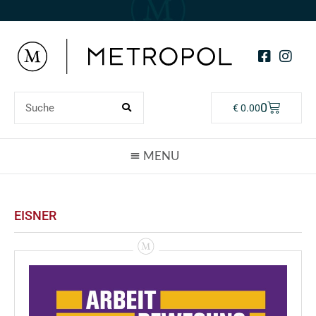
0
€
0.00
EISNER