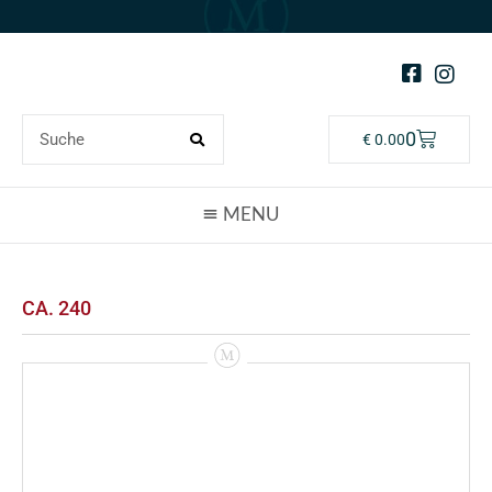
0
€
0.00
CA. 240