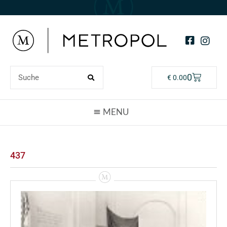
0
€
0.00
437