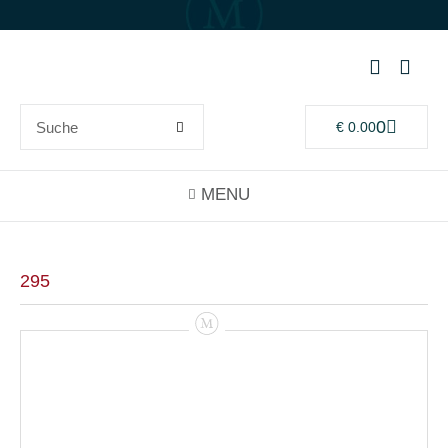
0
€
0.00
295