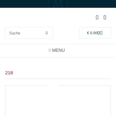
0
€
0.00
218