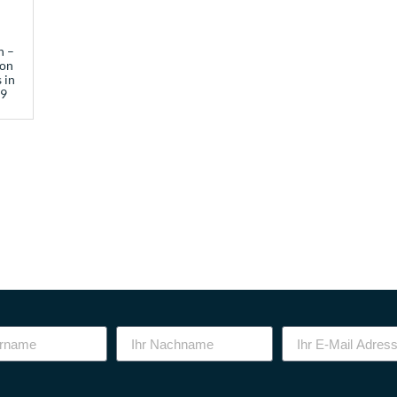
n –
ion
 in
9