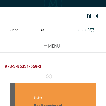
0
€
0.00
978-3-86331-669-3