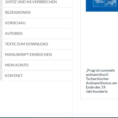
JUSTIZ UND NS-VERBRECHEN
REZENSIONEN
VORSCHAU
AUTOREN
TEXTE ZUM DOWNLOAD
MANUSKRIPT EINREICHEN
MEIN KONTO
„Prag ist nunmehr
antisemitisch“.
KONTAKT
Tschechischer
Antisemitismus am
Ende des 19.
Jahrhunderts