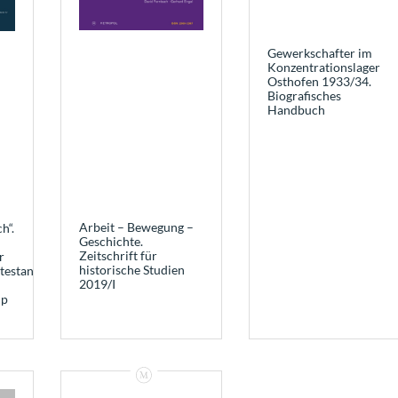
Gewerkschafter im
Konzentrationslager
Osthofen 1933/34.
Biografisches
Handbuch
Arbeit – Bewegung –
h“.
Geschichte.
Zeitschrift für
r
historische Studien
testants
2019/I
mp