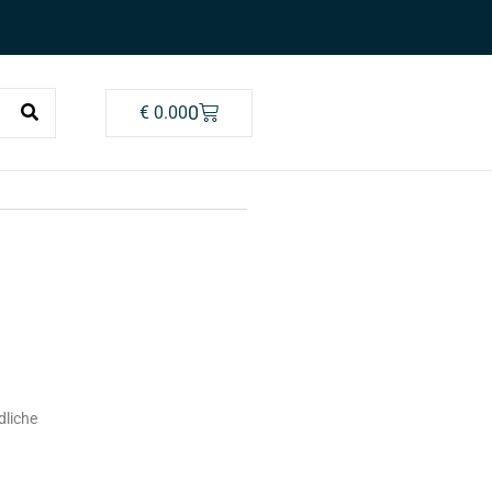
0
€
0.00
dliche