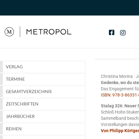
VERLAG
Christina Morina · 
TERMINE
Gedenke, wo du ste
Das Engagement für 
GESAMTVERZEICHNIS
ISBN: 978-3-86331-8
ZEITSCHRIFTEN
Stalag 326: Neuer
Schloß Holte-Stuken
JAHRBÜCHER
Sammelband beschrei
Vorstellungen davon
REIHEN
Von Philipp Körtgen