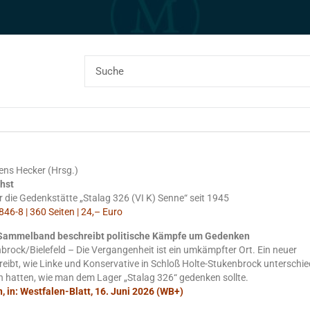
Jens Hecker (Hrsg.)
hst
die Gedenkstätte „Stalag 326 (VI K) Senne“ seit 1945
46-8 | 360 Seiten | 24,– Euro
 Sammelband beschreibt politische Kämpfe um Gedenken
brock/Bielefeld – Die Vergangenheit ist ein umkämpfter Ort. Ein neuer
bt, wie Linke und Konservative in Schloß Holte-Stukenbrock unterschie
 hatten, wie man dem Lager „Stalag 326“ gedenken sollte.
, in: Westfalen-Blatt, 16. Juni 2026 (WB+)