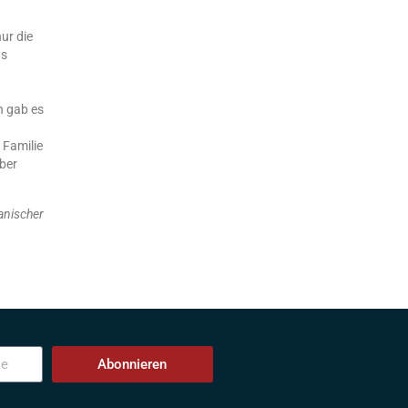
ur die
as
n gab es
 Familie
über
anischer
Abonnieren