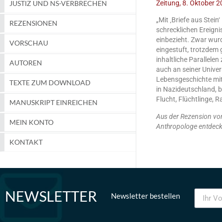
Zeitung, 8. Oktober 
JUSTIZ UND NS-VERBRECHEN
„Mit ‚Briefe aus Stei
REZENSIONEN
schrecklichen Ereigni
einbezieht. Zwar wurd
VORSCHAU
eingestuft, trotzdem 
inhaltliche Parallel
AUTOREN
auch an seiner Univer
Lebensgeschichte mit
TEXTE ZUM DOWNLOAD
in Nazideutschland, b
Flucht, Flüchtlinge, 
MANUSKRIPT EINREICHEN
Aus der Rezension von 
MEIN KONTO
Anthropologe entdeckt
KONTAKT
NEWSLETTER
Newsletter bestellen