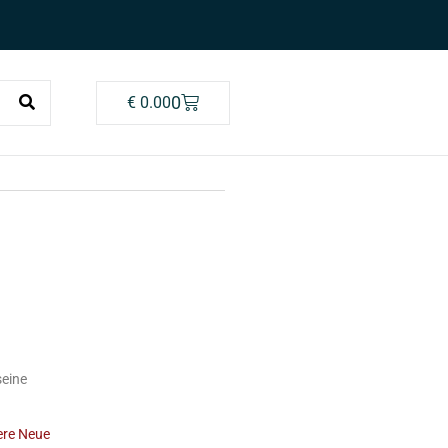
0
€
0.00
seine
sere Neue