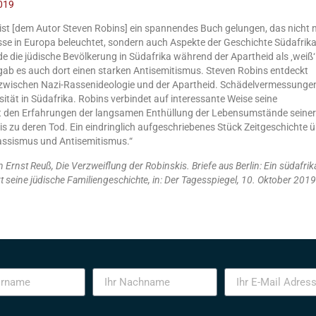
2019
n‘ ist [dem Autor Steven Robins] ein spannendes Buch gelungen, das nicht n
sse in Europa beleuchtet, sondern auch Aspekte der Geschichte Südafrik
e die jüdische Bevölkerung in Südafrika während der Apartheid als ‚weiß‘
gab es auch dort einen starken Antisemitismus. Steven Robins entdeckt
en zwischen Nazi-Rassenideologie und der Apartheid. Schädelvermessunge
sität in Südafrika. Robins verbindet auf interessante Weise seine
 den Erfahrungen der langsamen Enthüllung der Lebensumstände seiner
is zu deren Tod. Ein eindringlich aufgeschriebenes Stück Zeitgeschichte 
Rassismus und Antisemitismus.“
Ernst Reuß, Die Verzweiflung der Robinskis. Briefe aus Berlin: Ein südafrik
 seine jüdische Familiengeschichte, in: Der Tagesspiegel, 10. Oktober 2019