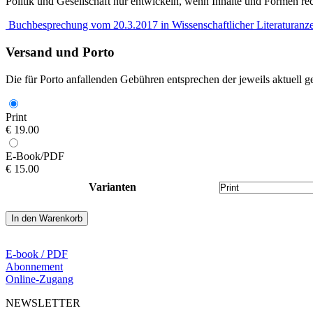
Politik und Gesellschaft nur entwickeln, wenn Inhalte und Formen rec
Buchbesprechung vom 20.3.2017 in Wissenschaftlicher Literaturanze
Versand und Porto
Die für Porto anfallenden Gebühren entsprechen der jeweils aktuell
Print
€
19.00
E-Book/PDF
€
15.00
Varianten
Fremdenfeinde
In den Warenkorb
und
Wutbürger.
Verliert
E-book / PDF
die
Abonnement
demokratische
Online-Zugang
Gesellschaft
NEWSLETTER
ihre