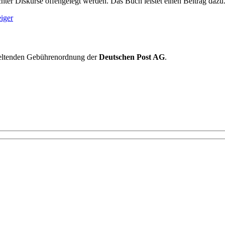
hter Diskurse offengelegt werden. Das Buch leistet einen Beitrag dazu
iger
 geltenden Gebührenordnung der
Deutschen Post AG
.