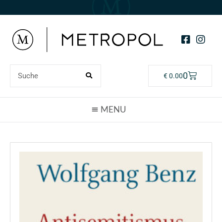
0
€
0.00