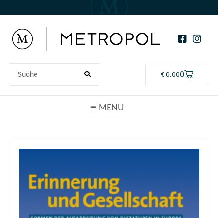
0
€
0.00