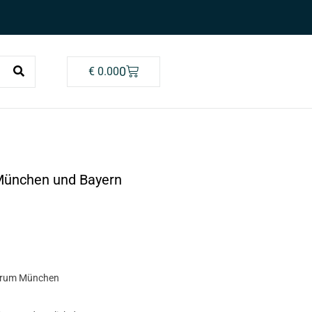
0
€
0.00
 München und Bayern
ntrum München