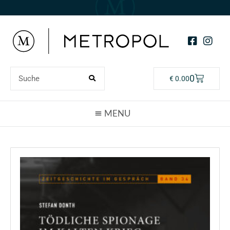
0
€
0.00