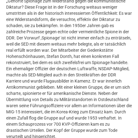
„Gehörte Spionage zum Widerstand gegen die kommunistische
Diktatur? Diese Frage ist in der Forschung weitaus weniger
umstritten als in der historisch interessierten Öffentlichkeit: Es war
eine Widerstandsform, die versuchte, effektiv der Diktatur zu
schaden, sie zu bekämpfen. In den 1950er Jahren gab es
zahlreiche Prozesse gegen echte oder vermeintliche Spione in der
DDR. Der Vorwurf ,Spionage‘ ist nicht immer einfach zu enträtseln,
weil die SED mit diesem weitaus mehr belegte, als er tatsächlich
real erfüllt worden war. Der Mitarbeiter der Gedenkstätte
Hohenschönhausen, Stefan Donth, hat einen konkreten Fall
rekonstruiert, bei dem es sich zweifelsfrei um Spionage handelte.
Ein ehemaliger Offizier der deutschen Luftwaffe, NSDAP-Mitglied,
machte als SED-Mitglied auch in den Streitkräften der DDR
Karriere und wurde Flugausbilder in Kamenz. Er war innerlich
Antikommunist geblieben. Mit einer kleinen Gruppe, die er um sich
scharte, spionierte er für amerikanische Dienste. Neben der
Übermittlung von Details zu Militärstandorten in Ostdeutschland
waren seine Führungsoffiziere vor allem an Informationen über die
MIG-15 interessiert, die im Korea-Krieg zum Einsatz kam. Durch
einen Zufall flog die Gruppe auf und wurde 1953 verhaftet. In
einem Schauprozess vor 700 KVP-Offizieren kam es zu
drastischen Urteilen. Der Kopf der Gruppe wurde zum Tode
verurteilt und hingerichtet.