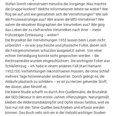
Stefan Donth rekonstruiert minutiös die Vorgänge: Was machte
die Gruppe konkret? Welche Informationen leitete sie weiter? Wie
flog sie auf und wie gestalteten sich die Vernehmungen? Wie sah
die Prozessstrategie aus? Wer waren die MfS-Vernehmer? Wie
sahen die einzelnen Biographien der Verurteilten aus? Wie ging
das Leben der zu Haftstrafen Verurteilten nach ihrer – meist
frühzeitigen Entlassung – weiter?
Die Brutalität der Vernehmungen 1953 lassen beim Lesen nicht
unberührt – es war psychische und physische Folter, denen sich
die Festgenommenen schutzlos ausgesetzt sahen. Von einer
echten Verteidigung konnte nicht gesprochen werden – die
Rechtsanwälte wurden eingeschüchtert. Die wichtigste Folter war
Schlafentzug – ich habe in einem anderen Fall (Karl Hamann
1952/53) Vernehmungen rekonstruieren müssen, die ohne Schlaf
mehrere Tage hintereinander andauerten. Donth gelingt es, die
Abläufe plastisch zu schildern – es ist zu Herzen gehender Stoff,
der düster, aber filmreif ist.
Die kleine Studie schafft es durch ihre Quellennähe, die Brutalität
der SED-Diktatur in den ersten Jahren offenzulegen. Naturgemäß
bleiben die Widerstandskämpfer und Opfer etwas farblos, weil sie
fast nur mit den Täter-Quellen beschrieben und erfasst werden
können. Das Buch reiht sich ein in die Vielzahl wichtiger Studien