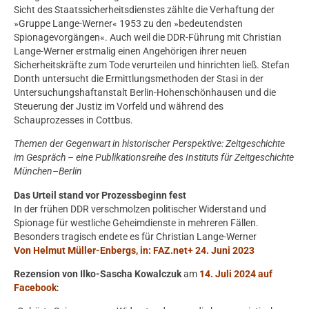
Sicht des Staatssicherheitsdienstes zählte die Verhaftung der
»Gruppe Lange-Werner« 1953 zu den »bedeutendsten
Spionagevorgängen«. Auch weil die DDR-Führung mit Christian
Lange-Werner erstmalig einen Angehörigen ihrer neuen
Sicherheitskräfte zum Tode verurteilen und hinrichten ließ. Stefan
Donth untersucht die Ermittlungsmethoden der Stasi in der
Untersuchungshaftanstalt Berlin-Hohenschönhausen und die
Steuerung der Justiz im Vorfeld und während des
Schauprozesses in Cottbus.
Themen der Gegenwart in historischer Perspektive: Zeitgeschichte
im Gespräch – eine Publikationsreihe des Instituts für Zeitgeschichte
München–Berlin
Das Urteil stand vor Prozessbeginn fest
In der frühen DDR verschmolzen politischer Widerstand und
Spionage für westliche Geheimdienste in mehreren Fällen.
Besonders tragisch endete es für Christian Lange-Werner
Von Helmut Müller-Enbergs, in: FAZ.net+ 24. Juni 2023
Rezension von Ilko-Sascha Kowalczuk
am
14. Juli 2024 auf
Facebook
: