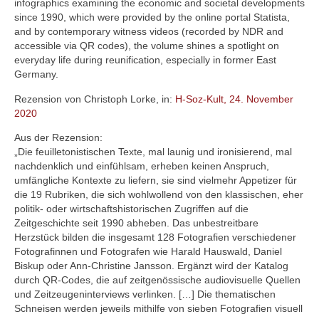
infographics examining the economic and societal developments
since 1990, which were provided by the online portal Statista,
and by contemporary witness videos (recorded by NDR and
accessible via QR codes), the volume shines a spotlight on
everyday life during reunification, especially in former East
Germany.
Rezension von Christoph Lorke, in:
H-Soz-Kult, 24. November
2020
Aus der Rezension:
„Die feuilletonistischen Texte, mal launig und ironisierend, mal
nachdenklich und einfühlsam, erheben keinen Anspruch,
umfängliche Kontexte zu liefern, sie sind vielmehr Appetizer für
die 19 Rubriken, die sich wohlwollend von den klassischen, eher
politik- oder wirtschaftshistorischen Zugriffen auf die
Zeitgeschichte seit 1990 abheben. Das unbestreitbare
Herzstück bilden die insgesamt 128 Fotografien verschiedener
Fotografinnen und Fotografen wie Harald Hauswald, Daniel
Biskup oder Ann-Christine Jansson. Ergänzt wird der Katalog
durch QR-Codes, die auf zeitgenössische audiovisuelle Quellen
und Zeitzeugeninterviews verlinken. […] Die thematischen
Schneisen werden jeweils mithilfe von sieben Fotografien visuell