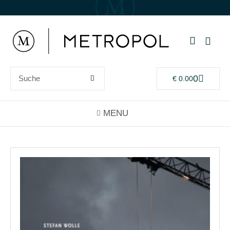
0
€
0.00