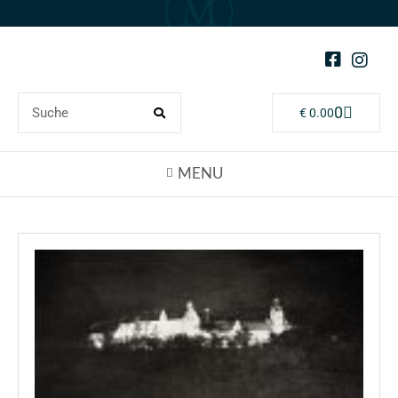
0
€
0.00