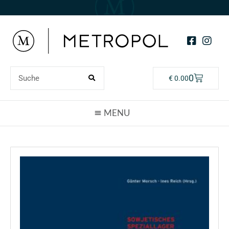
0
€
0.00