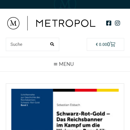
0
€
0.00