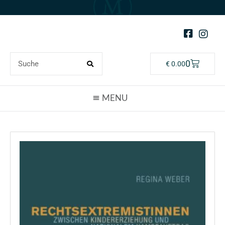
0
€
0.00