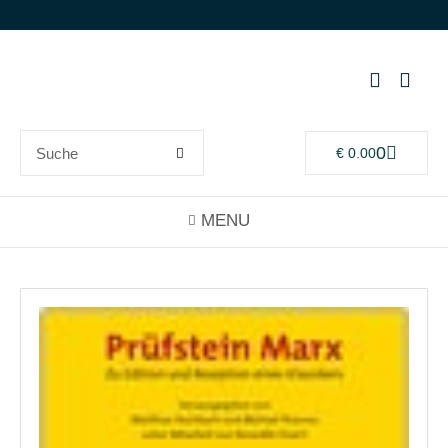
0
€
0.00