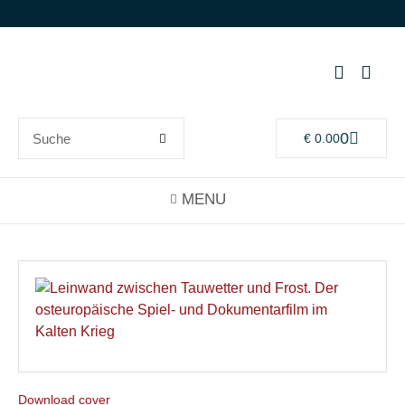
0
€
0.00
Download cover