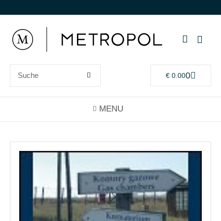
0
€
0.00