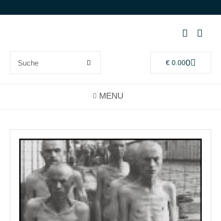
0
€
0.00