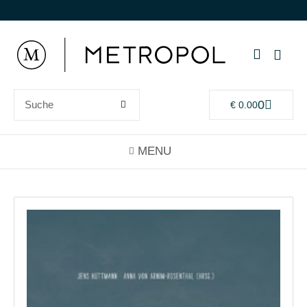
0
€
0.00