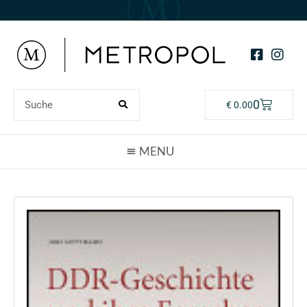
0
€
0.00