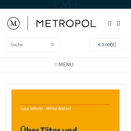
0
€
0.00