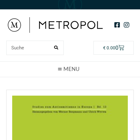
0
€
0.00