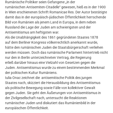
Rumänische Politiker seien Gefangene „in der
rumänischen Antisemiten-Citadelle“ gewesen, hieß es in der 1900
in Wien erschienenen Schrift Romanicae Res. Der Autor bestätigte
damit das in der europäisch-jüdischen Öffentlichkeit herrschende
Bild von Rumänien als jenem Land in Europa, in dem neben
Russland die Lage der Juden am schwierigsten und der
Antisemitismus am heftigsten war.
Als die Unabhängigkeit des 1861 gegründeten Staates 1878
auf dem Berliner Kongress völkerrechtlich anerkannt wurde,
hätte den rumänischen Juden die Staatsbürgerschaft verliehen
werden müssen. Doch das rumänische Parlament hintertrieb nicht
nur den in Berlin unterzeichneten Vertrag, die Regierung
erließ darüber hinaus eine Vielzahl von Gesetzen gegen die
Juden. Antisemitismus wurde zu einem bestimmenden Merkmal
der politischen Kultur Rumäniens.
Iulia Onac zeichnet die antisemitische Politik des jungen
Staates nach, skizziert die Herausbildung des Antisemitismus
als politische Bewegung sowie Fälle von kollektiver Gewalt
gegen Juden. Sie geht den Äußerungen von Antisemitismus in
der Zivilgesellschaft nach, untersucht die Reaktionen
rumänischer Juden und diskutiert das Rumänienbild in der
europäischen Öffentlichkeit.