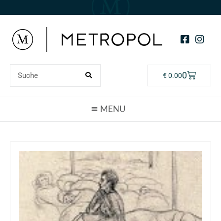
0
€
0.00