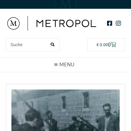
0
€
0.00