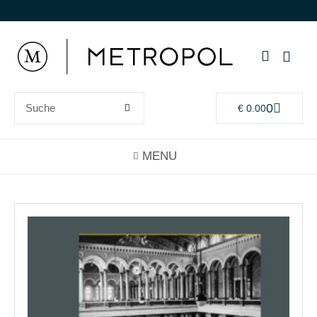
0
€
0.00