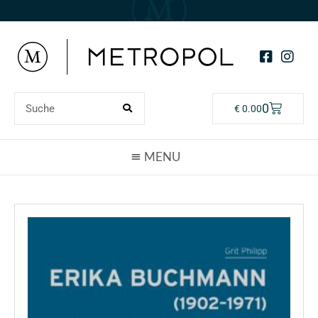
0
€
0.00