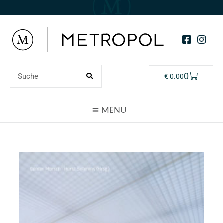
0
€
0.00