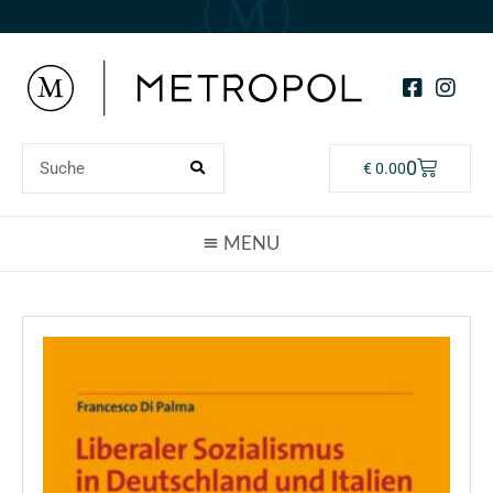
0
€
0.00