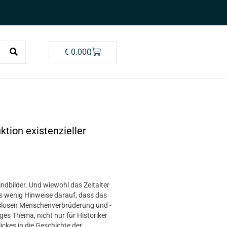
0
€
0.00
tion existenzieller
ndbilder. Und wiewohl das Zeitalter
es wenig Hinweise darauf, dass das
ilslosen Menschenverbrüderung und -
ges Thema, nicht nur für Historiker
ickes in die Geschichte der