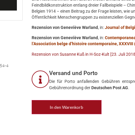
Feindbildkonstruktion entlang dreier Fallbeispiele – C
Belgien 1914 – einen Beitrag zu der Frage leisten, wie 
Öffentlichkeit Menschengruppen zu existenziellen Gegne
Rezension von Geneviève Warland
, in:
Journal of Belgi
Rezension von Geneviève Warland
, in:
Contemporanea.
l’Association belge d’histoire contemporaine, XXXVIII 
Rezension von Susanne Kuß in H-Soz-Kult [23. Juli 2018
54-4
Versand und Porto
Die für Porto anfallenden Gebühren entspre
Gebührenordnung der
Deutschen Post AG
.
In den Warenkorb