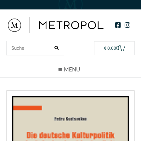
0
€
0.00