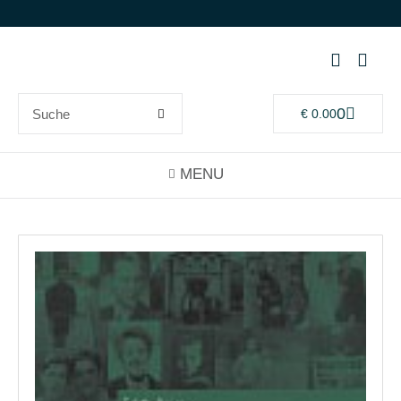
0
€
0.00