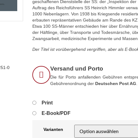
geschaffenen Dienststelle der SS: der „Inspektion der 
Auftrag des Reichsführers SS Heinrich Himmler verwal
1000 Nebenlagern. Von 1938 bis Kriegsende residierte
erbauten repräsentativen Gebäude am Rande des KZ
Etwa 100 SS-Männer entschieden hier über Ernährun
der Häftlinge, über Transporte und Todesmärsche, übe
Zwangsarbeit, medizinische Experimente und Masse
Der Titel ist vorübergehend vergriffen, aber als E-Boo
251-0
Versand und Porto
Die für Porto anfallenden Gebühren entspre
Gebührenordnung der
Deutschen Post AG
.
Print
E-Book/PDF
Varianten