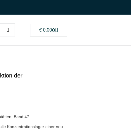
0
€
0.00
ktion der
stätten, Band 47
 alle Konzentrationslager einer neu